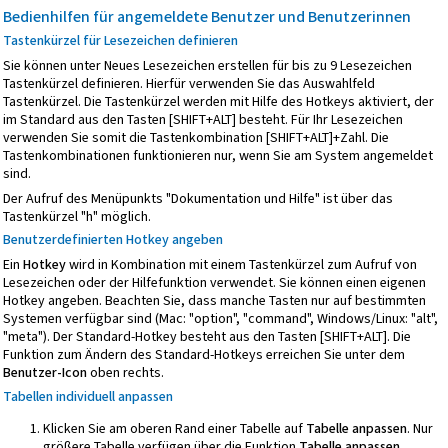
Bedienhilfen für angemeldete Benutzer und Benutzerinnen
Tastenkürzel für Lesezeichen definieren
Sie können unter Neues Lesezeichen erstellen für bis zu 9 Lesezeichen
Tastenkürzel definieren. Hierfür verwenden Sie das Auswahlfeld
Tastenkürzel. Die Tastenkürzel werden mit Hilfe des Hotkeys aktiviert, der
im Standard aus den Tasten [SHIFT+ALT] besteht. Für Ihr Lesezeichen
verwenden Sie somit die Tastenkombination [SHIFT+ALT]+Zahl. Die
Tastenkombinationen funktionieren nur, wenn Sie am System angemeldet
sind.
Der Aufruf des Menüpunkts "Dokumentation und Hilfe" ist über das
Tastenkürzel "h" möglich.
Benutzerdefinierten
Hotkey angeben
Ein
Hotkey
wird in Kombination mit einem Tastenkürzel zum Aufruf von
Lesezeichen oder der Hilfefunktion verwendet. Sie können einen eigenen
Hotkey angeben. Beachten Sie, dass manche Tasten nur auf bestimmten
Systemen verfügbar sind (Mac: "option", "command", Windows/Linux: "alt",
"meta"). Der Standard-Hotkey besteht aus den Tasten [SHIFT+ALT]. Die
Funktion zum Ändern des Standard-Hotkeys erreichen Sie unter dem
Benutzer-Icon
oben rechts.
Tabellen individuell anpassen
Klicken Sie am oberen Rand einer Tabelle auf
Tabelle anpassen
. Nur
größere Tabelle verfügen über die Funktion
Tabelle anpassen