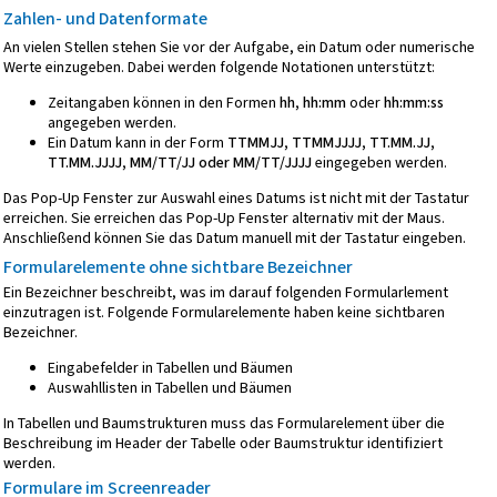
Zahlen- und Datenformate
An vielen Stellen stehen Sie vor der Aufgabe, ein Datum oder numerische
Werte einzugeben. Dabei werden folgende Notationen unterstützt:
Zeitangaben können in den Formen
hh, hh:mm
oder
hh:mm:ss
angegeben werden.
Ein Datum kann in der Form
TTMMJJ, TTMMJJJJ, TT.MM.JJ,
TT.MM.JJJJ, MM/TT/JJ oder MM/TT/JJJJ
eingegeben werden.
Das Pop-Up Fenster zur Auswahl eines Datums ist nicht mit der Tastatur
erreichen. Sie erreichen das Pop-Up Fenster alternativ mit der Maus.
Anschließend können Sie das Datum manuell mit der Tastatur eingeben.
Formularelemente ohne sichtbare Bezeichner
Ein Bezeichner beschreibt, was im darauf folgenden Formularlement
einzutragen ist. Folgende Formularelemente haben keine sichtbaren
Bezeichner.
Eingabefelder in Tabellen und Bäumen
Auswahllisten in Tabellen und Bäumen
In Tabellen und Baumstrukturen muss das Formularelement über die
Beschreibung im Header der Tabelle oder Baumstruktur identifiziert
werden.
Formulare im Screenreader